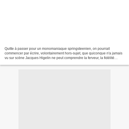
Quitte à passer pour un monomaniaque springsteenien, on pourrait
commencer par écrire, volontairement hors-sujet, que quiconque n'a jamais
vu sur scène Jacques Higelin ne peut comprendre la ferveur, la fidélité
animant son public, et la générosité qu’il...