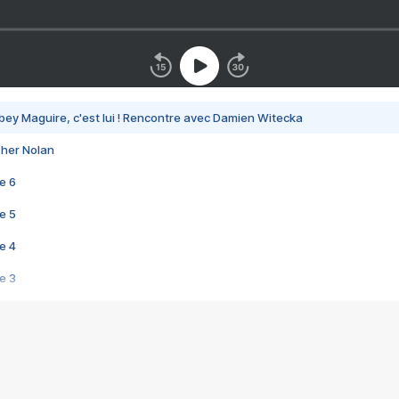
bey Maguire, c'est lui ! Rencontre avec Damien Witecka
pher Nolan
e 6
e 5
e 4
e 3
s créatrices de la VF !
e 2
e 1